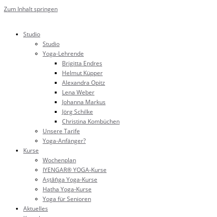
Zum Inhalt springen
Studio
Studio
Yoga-Lehrende
Brigitta Endres
Helmut Küpper
Alexandra Opitz
Lena Weber
Johanna Markus
Jörg Schilke
Christina Kombüchen
Unsere Tarife
Yoga-Anfänger?
Kurse
Wochenplan
IYENGAR® YOGA-Kurse
Aṣṭāṅga Yoga-Kurse
Hatha Yoga-Kurse
Yoga für Senioren
Aktuelles