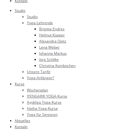
Kontakt
Studio
Studio
Yoga-Lehrende
Brigitta Endres
Helmut Küpper
Alexandra Opitz
Lena Weber
Johanna Markus
Jörg Schilke
Christina Kombüchen
Unsere Tarife
Yoga-Anfänger?
Kurse
Wochenplan
IYENGAR® YOGA-Kurse
Aṣṭāṅga Yoga-Kurse
Hatha Yoga-Kurse
Yoga für Senioren
Aktuelles
Kontakt
Studio: 02202 188 23 88 (Büro)