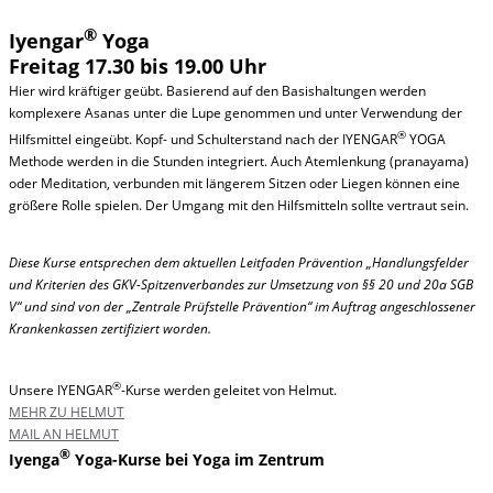
®
Iyengar
Yoga
Freitag 17.30 bis 19.00 Uhr
Hier wird kräftiger geübt. Basierend auf den Basishaltungen werden
komplexere Asanas unter die Lupe genommen und unter Verwendung der
®
Hilfsmittel eingeübt. Kopf- und Schulterstand nach der IYENGAR
YOGA
Methode werden in die Stunden integriert. Auch Atemlenkung (pranayama)
oder Meditation, verbunden mit längerem Sitzen oder Liegen können eine
größere Rolle spielen. Der Umgang mit den Hilfsmitteln sollte vertraut sein.
Diese Kurse entsprechen dem aktuellen Leitfaden Prävention „Handlungsfelder
und Kriterien des GKV-Spitzenverbandes zur Umsetzung von §§ 20 und 20a SGB
V“ und sind von der „Zentrale Prüfstelle Prävention“ im Auftrag angeschlossener
Krankenkassen zertifiziert worden.
®
Unsere IYENGAR
-Kurse werden geleitet von Helmut.
MEHR ZU HELMUT
MAIL AN HELMUT
®
Iyenga
Yoga-Kurse bei Yoga im Zentrum