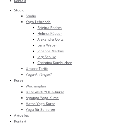
Kontakt
Studio
Studio
Yoga-Lehrende
Brigitta Endres
Helmut Küpper
Alexandra Opitz
Lena Weber
Johanna Markus
Jörg Schilke
Christina Kombüchen
Unsere Tarife
Yoga-Anfänger?
Kurse
Wochenplan
IYENGAR® YOGA-Kurse
Aṣṭāṅga Yoga-Kurse
Hatha Yoga-Kurse
Yoga für Senioren
Aktuelles
Kontakt
Studio: 02202 188 23 88 (Büro)