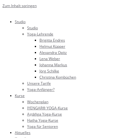
Zum Inhalt springen
Studio
Studio
Yoga-Lehrende
Brigitta Endres
Helmut Küpper
Alexandra Opitz
Lena Weber
Johanna Markus
Jörg Schilke
Christina Kombüchen
Unsere Tarife
Yoga-Anfänger?
Kurse
Wochenplan
IYENGAR® YOGA-Kurse
Aṣṭāṅga Yoga-Kurse
Hatha Yoga-Kurse
Yoga für Senioren
Aktuelles