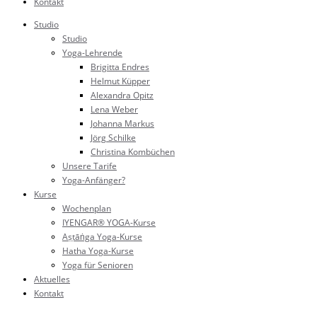
Kontakt
Studio
Studio
Yoga-Lehrende
Brigitta Endres
Helmut Küpper
Alexandra Opitz
Lena Weber
Johanna Markus
Jörg Schilke
Christina Kombüchen
Unsere Tarife
Yoga-Anfänger?
Kurse
Wochenplan
IYENGAR® YOGA-Kurse
Aṣṭāṅga Yoga-Kurse
Hatha Yoga-Kurse
Yoga für Senioren
Aktuelles
Kontakt
Studio: 02202 188 23 88 (Büro)