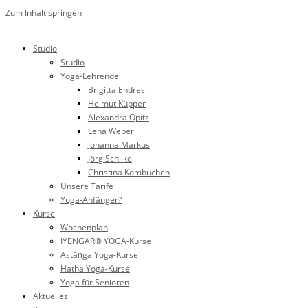
Zum Inhalt springen
Studio
Studio
Yoga-Lehrende
Brigitta Endres
Helmut Küpper
Alexandra Opitz
Lena Weber
Johanna Markus
Jörg Schilke
Christina Kombüchen
Unsere Tarife
Yoga-Anfänger?
Kurse
Wochenplan
IYENGAR® YOGA-Kurse
Aṣṭāṅga Yoga-Kurse
Hatha Yoga-Kurse
Yoga für Senioren
Aktuelles