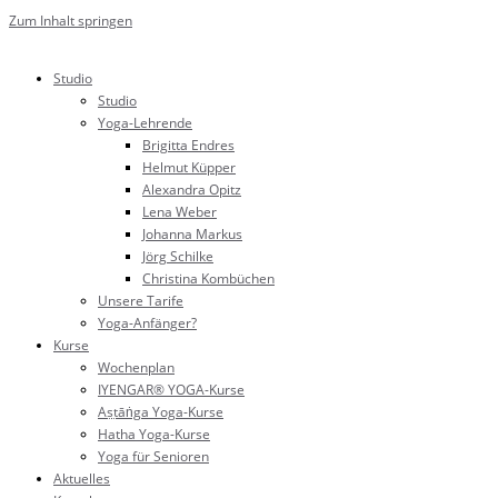
Zum Inhalt springen
Studio
Studio
Yoga-Lehrende
Brigitta Endres
Helmut Küpper
Alexandra Opitz
Lena Weber
Johanna Markus
Jörg Schilke
Christina Kombüchen
Unsere Tarife
Yoga-Anfänger?
Kurse
Wochenplan
IYENGAR® YOGA-Kurse
Aṣṭāṅga Yoga-Kurse
Hatha Yoga-Kurse
Yoga für Senioren
Aktuelles