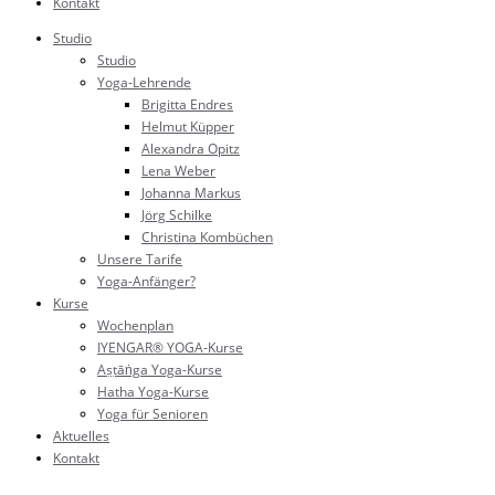
Kontakt
Studio
Studio
Yoga-Lehrende
Brigitta Endres
Helmut Küpper
Alexandra Opitz
Lena Weber
Johanna Markus
Jörg Schilke
Christina Kombüchen
Unsere Tarife
Yoga-Anfänger?
Kurse
Wochenplan
IYENGAR® YOGA-Kurse
Aṣṭāṅga Yoga-Kurse
Hatha Yoga-Kurse
Yoga für Senioren
Aktuelles
Kontakt
Studio: 02202 188 23 88 (Büro)