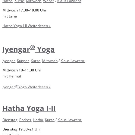
Hatha
,
Kurse
,
Mittwoch
,
Weber
/
Klaus Lawrenz
Mittwoch 17.30–19.00 Uhr
mit Lena
Hatha Yoga I-II
Weiterlesen »
®
Iyengar
Yoga
Iyengar
,
Küpper
,
Kurse
,
Mittwoch
/
Klaus Lawrenz
Mittwoch 10–11.30 Uhr
mit Helmut
®
Iyengar
Yoga
Weiterlesen »
Hatha Yoga I-II
Dienstag
,
Endres
,
Hatha
,
Kurse
/
Klaus Lawrenz
Dienstag 19.30–21 Uhr
mit Brigitta